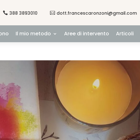
388 3893010
dott.francescaronzoni@gmail.com


sono
Il mio metodo
Aree di intervento
Articoli